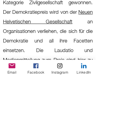
Kategorie Zivilgesellschaft gewonnen.
Der Demokratiepreis wird von der
Neuen
Helvetischen Gesellschaft
an
Organisationen verliehen, die sich für die
Demokratie und all ihre Facetten
einsetzen. Die Laudatio und
Medienmitteilung zum Preis sind
hier
zu
finden.
Email
Facebook
Instagram
LinkedIn