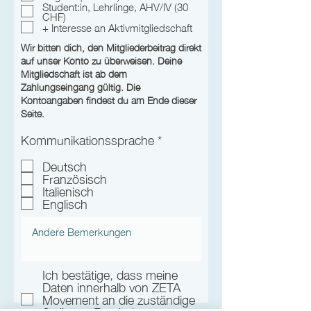
Student:in, Lehrlinge, AHV/IV (30
c
CHF)
h
+ Interesse an Aktivmitgliedschaft
t
f
Wir bitten dich, den Mitgliederbeitrag direkt
e
l
auf unser Konto zu überweisen. Deine
d
Mitgliedschaft ist ab dem
Zahlungseingang gültig.
Die
Kontoangaben findest du am Ende dieser
Seite.
P
Kommunikationssprache
*
f
l
Deutsch
i
Französisch
c
Italienisch
h
Englisch
t
f
e
l
d
Ich bestätige, dass meine
Daten innerhalb von ZETA
Movement an die zuständige